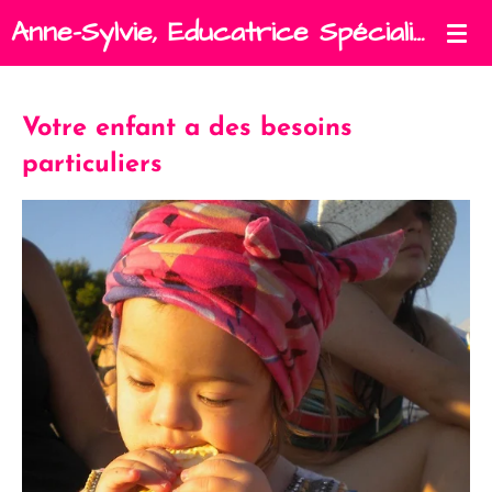
Anne-Sylvie, Educatrice Spécialisée libérale
Passer
au
contenu
principal
Votre enfant a des besoins
particuliers