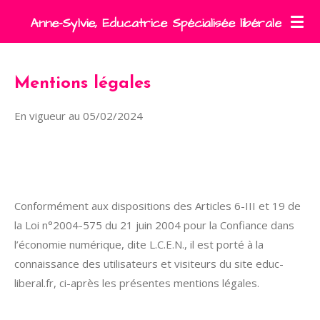
Passer
Anne-Sylvie, Educatrice Spécialisée libérale
au
contenu
principal
Mentions légales
En vigueur au 05/02/2024
Conformément aux dispositions des Articles 6-III et 19 de
la Loi n°2004-575 du 21 juin 2004 pour la Confiance dans
l’économie numérique, dite L.C.E.N., il est porté à la
connaissance des utilisateurs et visiteurs du site educ-
liberal.fr, ci-après les présentes mentions légales.